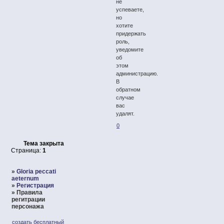
не
успеваете,
но
хотите
придержать
роль,
уведомите
об
этом
администрацию.
В
обратном
случае
вас
удалят.
0
Тема закрыта
Страница:
1
»
Gloria peccati
aeternum
»
Регистрация
»
Правила
регитрации
персонажа
создать бесплатный