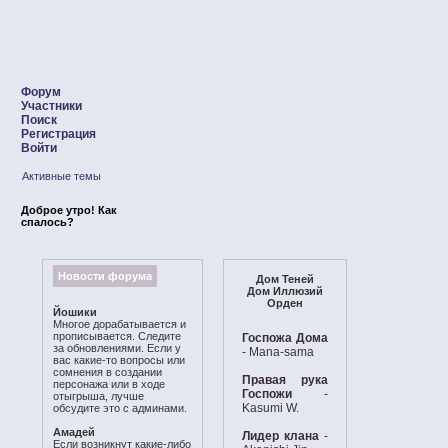
Форум
Участники
Поиск
Регистрация
Войти
Активные темы
Доброе утро! Как
спалось?
Новости форума
Дом Теней
Дом Иллюзий
Орден
Йошики
Многое дорабатывается и
прописывается. Следите
Госпожа Дома
за обновлениями. Если у
- Mana-sama
вас какие-то вопросы или
сомнения в создании
Правая рука
персонажа или в ходе
Госпожи
-
отыгрыша, лучше
Kasumi W.
обсудите это с админами.
Амадей
Лидер клана
-
Если возникнут какие-либо