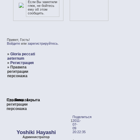
Если Вы заметили
глюк, не бойтесь
ему об этом
сообщить.
Привет, Гость!
Войдите
или
зарегистрируйтесь
.
»
Gloria peccati
aeternum
»
Регистрация
»
Правила
регитрации
персонажа
Правила
Страница:
Тема закрыта
1
регитрации
персонажа
Поделиться
1
2011-
07-
09
Yoshiki Hayashi
20:22:35
Администратор