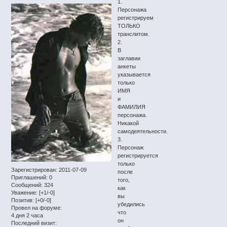
1.
Персонажа
регистрируем
ТОЛЬКО
транслитом.
2.
В
заглавии
анкеты
указывается
только
ИМЯ
и
ФАМИЛИЯ
персонажа.
Никакой
самодеятельности.
3.
Персонаж
регистрируется
только
Зарегистрирован
: 2011-07-09
после
Приглашений:
0
того,
Сообщений:
324
как
Уважение:
[+1/-0]
вы
Позитив:
[+0/-0]
убедились
Провел на форуме:
что
4 дня 2 часа
он
Последний визит: