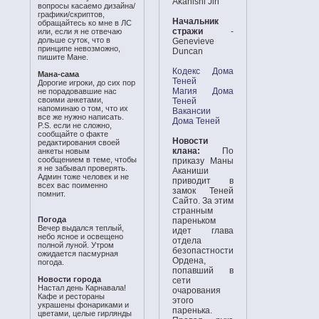
Akanishi Jin
вопросы касаемо дизайна/
графики/скриптов,
Начальник
обращайтесь ко мне в ЛС
стражи
-
или, если я не отвечаю
дольше суток, что в
Genevieve
принципе невозможно,
Duncan
пишите Мане.
Кодекс Дома
Мана-сама
Теней
Дорогие игроки, до сих пор
Магия Дома
не порадовавшие нас
своими анкетами,
Теней
напоминаю о том, что их
Вакансии
все же нужно написать.
Дома Теней
P.S. если не сложно,
сообщайте о факте
Новости
редактирования своей
клана:
По
анкеты новым
сообщением в теме, чтобы
приказу Маны
я не забывал проверять.
Аканиши
Админ тоже человек и не
приводит в
всех вас поименно
замок Теней
помнит.
Сайто. За этим
странным
Погода
пареньком
Вечер выдался теплый,
идет глава
небо ясное и освещено
отдела
полной луной. Утром
безопастности
ожидается пасмурная
Ордена,
погода.
попавший в
Новости города
сети
Настал день Карнавала!
очарования
Кафе и рестораны
этого
украшены фонариками и
паренька.
цветами, целые гирлянды