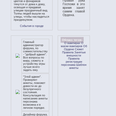
Правая рука
цветов и фонариков
Госпожи в это
тянутся от дома к дому,
освещая и придавая
время занят
улицам праздничный вид.
самим главой
Толпы людей вышли на
Ордена.
улицы, чтобы насладиться
празднецтвом.
События в городе
Облако тегов:
Главный
О вампирах
О
администратор
магии вампиров
Об
форума, по
Ордене
Сюжет
совместительству
Правила
Занятые
- "добрый админ".
внешности
Все вопросы по
Правила
миру, сюжету и
регистрации
устройству игры
персонажа
Шаблон
лучше всего
анкеты
задать ему.
"Злой админ".
Проверяет
анкеты, поможет
довести их до
безупречного
состояния.
Консультация по
написанию анкеты
персонажа
возможна и в
личном порядке.
Дизайнер форума.