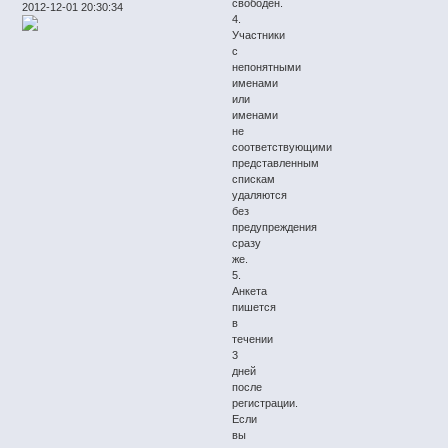
свободен.
2012-12-01 20:30:34
4.
Участники
с
непонятными
именами
или
именами
не
соответствующими
представленным
спискам
удаляются
без
предупреждения
сразу
же.
5.
Анкета
пишется
в
течении
3
дней
после
регистрации.
Если
вы